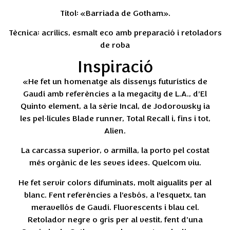
Títol: «Barriada de Gotham».
Tècnica: acrílics, esmalt eco amb preparació i retoladors
de roba
Inspiració
«He fet un homenatge als dissenys futurístics de
Gaudí amb referències a la megacity de L.A., d’El
Quinto element, a la sèrie Incal, de Jodorowsky ia
les pel·lícules Blade runner, Total Recall i, fins i tot,
Alien.
La carcassa superior, o armilla, la porto pel costat
més orgànic de les seves idees. Quelcom viu.
He fet servir colors difuminats, molt aigualits per al
blanc. Fent referències a l’esbós, a l’esquetx, tan
meravellós de Gaudí. Fluorescents i blau cel.
Retolador negre o gris per al vestit, fent d’una